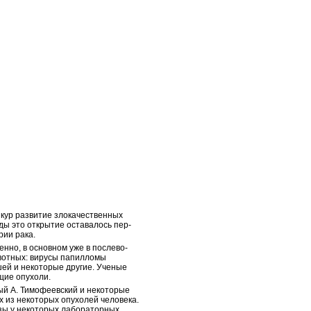
 кур развитие злокачественных
оды это открытие оставалось пер­
ии рака.
енно, в основном уже в послево­
ивотных: вирусы папилломы
шей и некоторые другие. Ученые
щие опухоли.
ый А. Тимофеевский и некото­рые
 из некоторых опухолей челове­ка.
козы у некоторых лабораторных