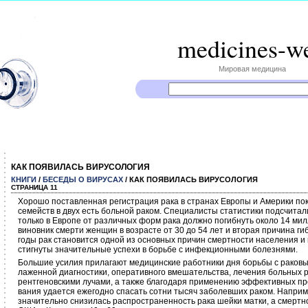
medicines-w
Мировая медицина
КАК ПОЯВИЛАСЬ ВИРУСОЛОГИЯ
КНИГИ
/
БЕСЕДЫ О ВИРУСАХ
/ КАК ПОЯВИЛАСЬ ВИРУСОЛОГИЯ
СТРАНИЦА 11
Хорошо поставленная регистрация рака в странах Европы и Америки пок
семейств в двух есть больной раком. Специалисты ста­тистики подсчита
только в Европе от различных форм рака должно по­гибнуть около 14 ми
виновник смерти женщин в возрасте от 30 до 54 лет и вторая причина ги
годы рак становится одной из основных причин смерт­ности населения и 
стигнуты значительные успехи в борьбе с инфекцион­ными болезнями.
Большие усилия прилагают медицинские работники дня борьбы с раковы
лаженной диагностики, оперативного вмешательства, лечения больных
рентгеновскими лучами, а также благодаря примене­нию эффективных п
вания удается ежегодно спасать сотни тысяч заболев­ших раком. Наприм
значительно снизилась распространенность рака шейки матки, а смертн