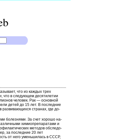
eb
азывает, что из каждых трех
ли, что в следующем десятилетии
ллионов человек. Рак — основной
бели детей до 15 лет. В последние
в развивающихся странах, где до­
ми болезнями. За счет хорошо на­
 различными химиопрепаратами и
рофилактических методов обследо­
ер, за последние 20 лет
ость от него уменьшилась в СССР,