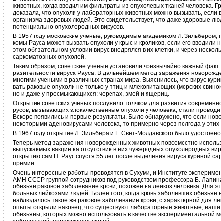
животных, когда вводил им фильтраты из опухолевых тканей человека. Г
до­казала, что опухоли у лабораторных животных можно вызывать, если 
орга­низма здоровых людей. Это свидетельствует, что даже здоровые лю
потенциально опухолеродных вирусов.
В 1957 году московские ученые, руководимые акаде­миком Л. Зильбером, п
комы Рауса может вызвать опухоли у крыс и кроликов, если его вводил
этом обязательном условии вирус внедрялся в их клетки, и через нескол
саркома­тозных опухолей.
Таким образом, советские ученые установили чрезвы­чайно важный факт
разительности вируса Рауса. В дальнейшем метод за­ражения новорож
многими учеными в различных странах мира. Выясни­лось, что вирус кур
вать раковые опухоли не только у птиц и млекопитаю­щих (морских свинок
но и даже у пресмыкающихся: черепах, змей и ящериц.
Открытие советских ученых послужило толчком для развития современно
русов, вызывающих злокачественные опухоли у челове­ка, стали проводи
Вскоре появились и первые результаты. Было обнару­жено, что если но
неко­торыми аденовирусами человека, то примерно через пол­года у этих
В 1967 году открытие Л. Зильбера и Г. Свет-Мол­давского было удостое
Теперь метод заражения новорожденных животных по­всеместно использу
вы­пускаемых вакцин на отсутствие в них чужеродных опухолеродных ви
открытию сам П. Раус спустя 55 лет после выделения вируса ку­риной с
премии.
Очень интересные работы проводятся в Сухуми, и Институте экспериме
АМН СССР группой сотрудников под руководством про­фессора Б. Лапина
обезь­ян раковое заболевание крови, похожее на лейкоз че­ловека. Для э
больных лейкозами людей. Более того, когда кровь заболевших обезьян 
наблюда­лось такое же раковое заболевание крови, с характер­ной для л
опыты от­крыли наконец, что существуют лабораторные живот­ные, наш
обезьяны, кото­рых можно использовать в качестве экспериментальной 