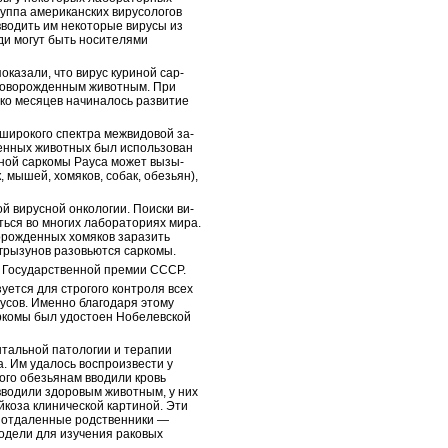
руппа американских вирусологов
вводить им некоторые вирусы из
ди могут быть носителями
оказали, что вирус куриной сар­
и новорожденным животным. При
ько месяцев начиналось развитие
 широкого спектра межвидовой за­
денных животных был использован
иной саркомы Рауса может вызы­
, мышей, хомяков, собак, обезьян),
й вирусной онкологии. Поиски ви­
ться во многих лабораториях мира.
ворожденных хомяков заразить
 грызунов разовьются саркомы.
но Государственной премии СССР.
ется для строгого контроля всех
русов. Именно благодаря этому
аркомы был удостоен Нобелевской
нтальной патологии и терапии
. Им удалось воспроизвести у
того обезьянам вводили кровь
вводили здоровым животным, у них
ейкоза клинической картиной. Эти
и отдаленные родственники —
модели для изучения раковых