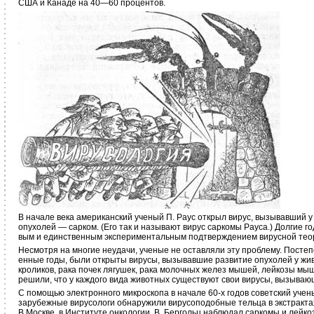
США и Ка­наде на 40—60 процентов.
В начале века американский ученый П. Раус открыл вирус, вызывавший у
опухолей — сарком. (Его так и называют вирус сарко­мы Рауса.) Долгие г
вым и единственным экспериментальным подтвержде­нием вирусной теор
Несмотря на многие неудачи, ученые не оставляли эту проблему. Постеп
енные годы, были открыты вирусы, вызывавшие разви­тие опухолей у ж
кроликов, рака почек лягушек, рака молочных желез мышей, лейкозы мы
решили, что у каждого вида животных существуют свои вирусы, вы­зываю
С помощью электронного микроскопа в начале 60-х годов советский учен
зарубежные вирусологи обнаружили вирусоподоб­ные тельца в экстрактах
В Москве, в Институте онкологии, В. Бергольц на­блюдал саркомы и лей