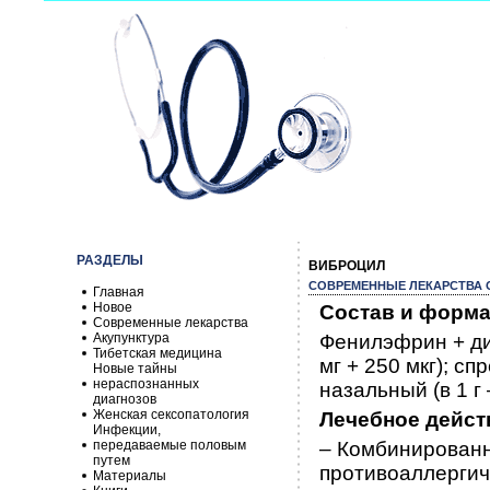
РАЗДЕЛЫ
ВИБРОЦИЛ
СОВРЕМЕННЫЕ ЛЕКАРСТВА О
Главная
Новое
Состав и форма
Современные лекарства
Акупунктура
Фенилэфрин + ди
Тибетская медицина
мг + 250 мкг); сп
Новые тайны
нераспознанных
назальный (в 1 г –
диагнозов
Женская сексопатология
Лечебное дейст
Инфекции,
передаваемые половым
– Комбинирован
путем
противоаллергич
Материалы