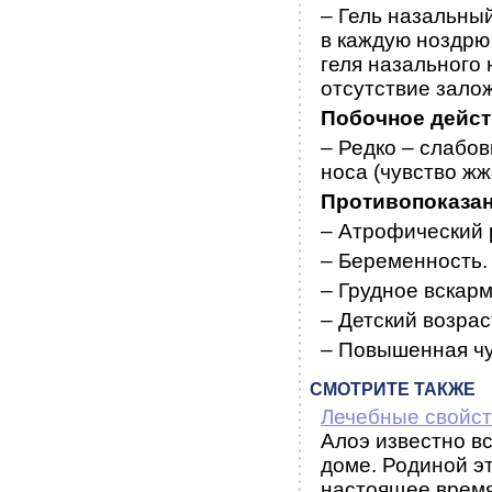
– Гель назальный
в каждую ноздрю 
геля назального
отсутствие залож
Побочное дейс
– Редко – слабо
носа (чувство жж
Противопоказа
– Атрофический 
– Беременность.
– Грудное вскар
– Детский возрас
– Повышенная чу
СМОТРИТЕ ТАКЖЕ
Лечебные свойст
Алоэ известно вс
доме. Родиной э
настоящее время