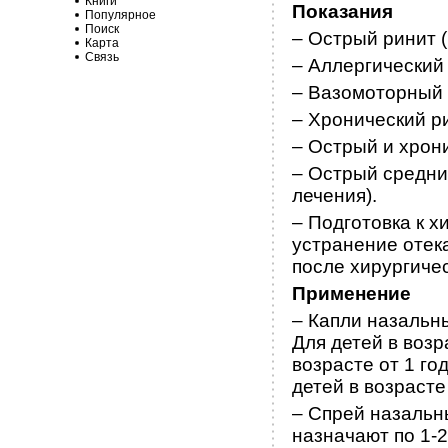
Книги
Показания
Популярное
Поиск
– Острый ринит (
Карта
Связь
– Аллергический 
– Вазомоторный 
– Хронический ри
– Острый и хрони
– Острый средни
лечения).
– Подготовка к 
устранение отек
после хирургичес
Применение
– Капли назальны
Для детей в возр
возрасте от 1 го
детей в возрасте
– Спрей назальн
назначают по 1-2