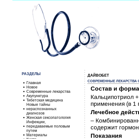
РАЗДЕЛЫ
ДАЙВОБЕТ
СОВРЕМЕННЫЕ ЛЕКАРСТВА О
Главная
Новое
Состав и форма
Современные лекарства
Акупунктура
Кальципотриол +
Тибетская медицина
применения (в 1 г
Новые тайны
нераспознанных
Лечебное дейст
диагнозов
Женская сексопатология
– Комбинированн
Инфекции,
передаваемые половым
содержит гормон
путем
Показания
Материалы