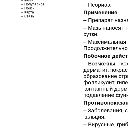
Книги
– Псориаз.
Популярное
Поиск
Применение
Карта
Связь
– Препарат назн
– Мазь наносят т
сутки.
– Максимальная н
Продолжительнос
Побочное дейс
– Возможны – ко
дерматит, покра
образование стр
фолликулит, гип
контактный дерм
подавление функ
Противопоказа
– Заболевания,
кальция.
– Вирусные, гри