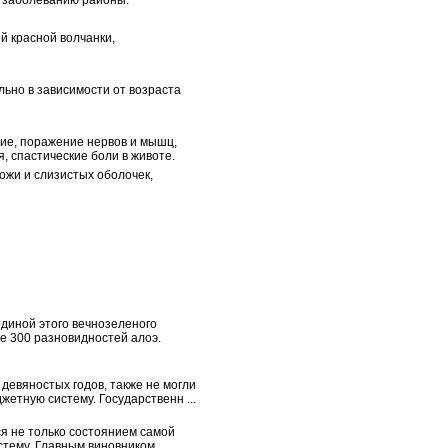
 заболеванию районы.
й красной волчанки,
льно в зависимости от возраста
ние, поражение нервов и мышц,
, спастические боли в животе.
кожи и слизистых оболочек,
одиной этого вечнозеленого
е 300 разновидностей алоэ.
девяностых годов, также не могли
жетную систему. Государственн ...
я не только состоянием самой
стему. Главным виновником