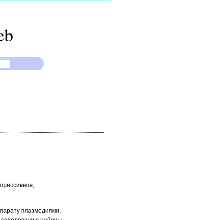
eb
прессивное,
епарату плазмодиями.