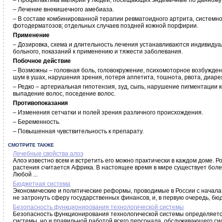
– Профилактика малярии у людей, посещающих эндемичные по данному
– Лечение внекишечного амебиаза.
– В составе комбинированной терапии ревматоидного артрита, системно
фотодерматозов; отдельных случаев поздней кожной порфирии.
Применение
– Дозировка, схема и длительность лечения устанавливаются индивидуа
больного, показаний к применению и тяжести заболевания.
Побочное действие
– Возможны – головная боль, головокружение, психомоторное возбужде
шум в ушах, нарушения зрения, потеря аппетита, тошнота, рвота, диарея
– Редко – артериальная гипотензия, зуд, сыпь, нарушение пигментации 
выпадение волос, поседение волос.
Противопоказания
– Изменения сетчатки и полей зрения различного происхождения.
– Беременность.
– Повышенная чувствительность к препарату.
СМОТРИТЕ ТАКЖЕ
Лечебные свойства алоэ
Алоэ известно всем и встретить его можно практически в каждом доме. Р
растения считается Африка. В настоящее время в мире существует боле
Любой ...
Бюджетная система
Экономические и политические реформы, проводимые в России с начала 
не затронуть сферу государственных финансов, и, в первую очередь, бюд
Безопасность функционирования технологической системы
Безопасность функционирования технологической системы определяетс
системы, но и правильной работой всего персонала, обслуживающего си