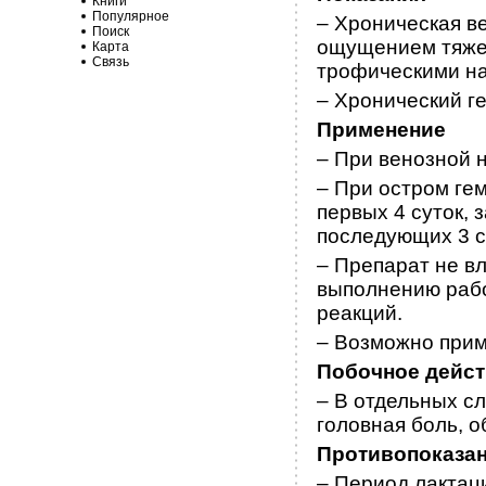
Книги
Популярное
– Хроническая в
Поиск
ощущением тяжес
Карта
Связь
трофическими н
– Хронический г
Применение
– При венозной н
– При остром гем
первых 4 суток, з
последующих 3 с
– Препарат не в
выполнению рабо
реакций.
– Возможно прим
Побочное дейс
– В отдельных сл
головная боль, 
Противопоказа
– Период лактац