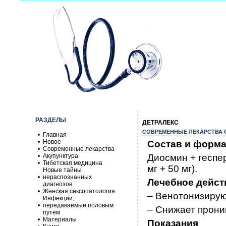
РАЗДЕЛЫ
ДЕТРАЛЕКС
СОВРЕМЕННЫЕ ЛЕКАРСТВА О
Главная
Новое
Состав и форма
Современные лекарства
Акупунктура
Диосмин + геспе
Тибетская медицина
мг + 50 мг).
Новые тайны
нераспознанных
Лечебное дейст
диагнозов
Женская сексопатология
– Венотонизирую
Инфекции,
передаваемые половым
– Снижает прони
путем
Материалы
Показания