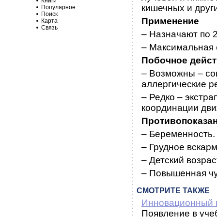
Книги
кишечных и друг
Популярное
Поиск
Применение
Карта
Связь
– Назначают по 2
– Максимальная с
Побочное дейс
– Возможны – сон
аллергические р
– Редко – экстр
координации дви
Противопоказа
– Беременность.
– Грудное вскар
– Детский возрас
– Повышенная чу
СМОТРИТЕ ТАКЖЕ
Инновационный 
Появление в уче