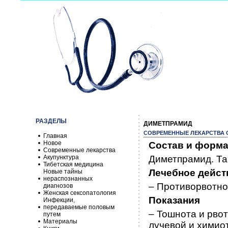
РАЗДЕЛЫ
ДИМЕТПРАМИД
СОВРЕМЕННЫЕ ЛЕКАРСТВА О
Главная
Новое
Состав и форма
Современные лекарства
Акупунктура
Диметпрамид. Таб
Тибетская медицина
Лечебное дейст
Новые тайны
нераспознанных
– Противорвотно
диагнозов
Женская сексопатология
Показания
Инфекции,
передаваемые половым
– Тошнота и рвот
путем
Материалы
лучевой и химио