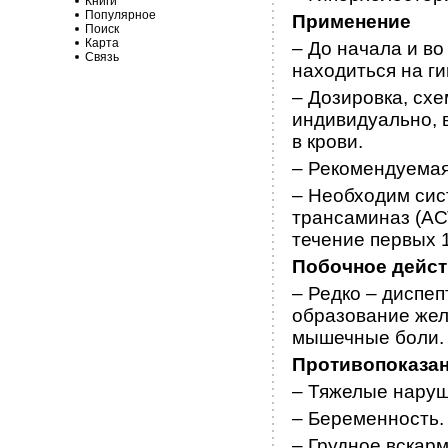
Книги
Популярное
Применение
Поиск
Карта
– До начала и во
Связь
находиться на г
– Дозировка, сх
индивидуально, 
в крови.
– Рекомендуемая 
– Необходим сис
трансаминаз (АСТ
течение первых 
Побочное дейс
– Редко – диспе
образование жел
мышечные боли.
Противопоказа
– Тяжелые наруш
– Беременность.
– Грудное вскар