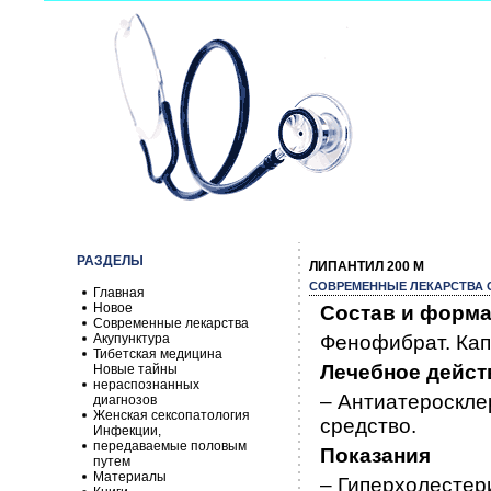
РАЗДЕЛЫ
ЛИПАНТИЛ 200 M
СОВРЕМЕННЫЕ ЛЕКАРСТВА О
Главная
Новое
Состав и форма
Современные лекарства
Акупунктура
Фенофибрат. Капс
Тибетская медицина
Лечебное дейст
Новые тайны
нераспознанных
– Антиатероскле
диагнозов
Женская сексопатология
средство.
Инфекции,
передаваемые половым
Показания
путем
Материалы
– Гиперхолестер