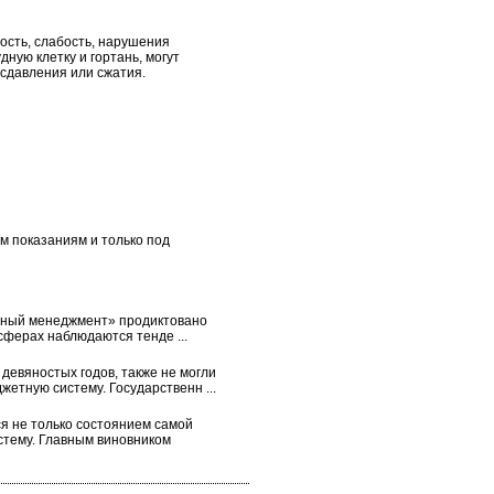
вость, слабость, нарушения
ную клетку и гортань, могут
сдавления или сжатия.
м показаниям и только под
нный менеджмент» продиктовано
сферах наблюдаются тенде ...
девяностых годов, также не могли
жетную систему. Государственн ...
я не только состоянием самой
стему. Главным виновником