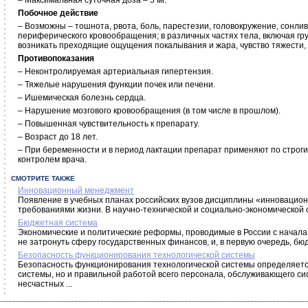
– Максимальная суточная доза – 5 мг.
Побочное действие
– Возможны – тошнота, рвота, боль, парестезии, головокружение, сонли
периферического кровообращения; в различных частях тела, включая груд
возникать преходящие ощущения покалывания и жара, чувство тяжести, 
Противопоказания
– Неконтролируемая артериальная гипертензия.
– Тяжелые нарушения функции почек или печени.
– Ишемическая болезнь сердца.
– Нарушение мозгового кровообращения (в том числе в прошлом).
– Повышенная чувствительность к препарату.
– Возраст до 18 лет.
– При беременности и в период лактации препарат применяют по строги
контролем врача.
СМОТРИТЕ ТАКЖЕ
Инновационный менеджмент
Появление в учебных планах российских вузов дисциплины «инновацио
требованиями жизни. В научно-технической и социально-экономической 
Бюджетная система
Экономические и политические реформы, проводимые в России с начала 
не затронуть сферу государственных финансов, и, в первую очередь, бюд
Безопасность функционирования технологической системы
Безопасность функционирования технологической системы определяетс
системы, но и правильной работой всего персонала, обслуживающего си
несчастных ...