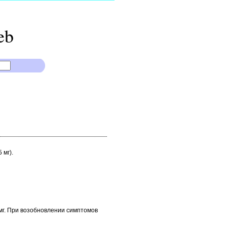
eb
 мг).
5 мг. При возобновлении симптомов