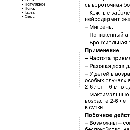
Книги
сывороточная бол
Популярное
Поиск
– Кожные заболе
Карта
Связь
нейродермит, эк
– Мигрень.
– Пониженный ап
– Бронхиальная а
Применение
– Частота приема
– Разовая доза д
– У детей в возр
особых случаях в
2-6 лет – 6 мг в с
– Максимальные д
возрасте 2-6 лет 
в сутки.
Побочное дейс
– Возможны – со
беспокойство, н