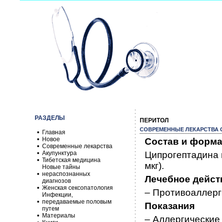
РАЗДЕЛЫ
ПЕРИТОЛ
СОВРЕМЕННЫЕ ЛЕКАРСТВА О
Главная
Новое
Состав и форма
Современные лекарства
Акупунктура
Ципрогептадина г
Тибетская медицина
мкг).
Новые тайны
нераспознанных
Лечебное дейст
диагнозов
Женская сексопатология
– Противоаллерг
Инфекции,
передаваемые половым
Показания
путем
Материалы
– Аллергические