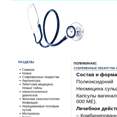
РАЗДЕЛЫ
ПОЛИЖИНАКС
СОВРЕМЕННЫЕ ЛЕКАРСТВА О
Главная
Новое
Состав и форма
Современные лекарства
Акупунктура
Полиоксидоний
Тибетская медицина
Неомицина сульф
Новые тайны
нераспознанных
Капсулы вагиналь
диагнозов
Женская сексопатология
000 ME).
Инфекции,
передаваемые половым
Лечебное дейст
путем
Материалы
– Комбинированн