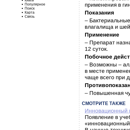
Книги
применения в ги
Популярное
Поиск
Показания
Карта
Связь
– Бактериальные
влагалища и шейк
Применение
– Препарат назна
12 суток.
Побочное дейс
– Возможны – ал
в месте применен
чаще всего при 
Противопоказа
– Повышенная чу
СМОТРИТЕ ТАКЖЕ
Инновационный 
Появление в уче
«инновационный
В научно-технич