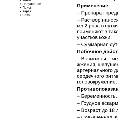
Книги
Популярное
Применение
Поиск
Карта
– Препарат пред
Связь
– Раствор нанос
мл 2 раза в сутк
применяют в так
участков кожи.
– Суммарная сут
Побочное дейс
– Возможны – ме
жжения, шелушен
артериального д
сердечного ритма
головокружение.
Противопоказа
– Беременность.
– Грудное вскар
– Возраст до 18 л
– Повышенная чу