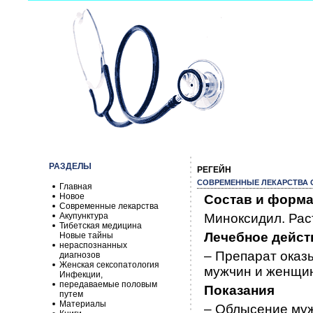
РАЗДЕЛЫ
РЕГЕЙН
СОВРЕМЕННЫЕ ЛЕКАРСТВА О
Главная
Новое
Состав и форма
Современные лекарства
Акупунктура
Миноксидил. Раств
Тибетская медицина
Лечебное дейст
Новые тайны
нераспознанных
– Препарат оказ
диагнозов
Женская сексопатология
мужчин и женщин
Инфекции,
передаваемые половым
Показания
путем
Материалы
– Облысение муж