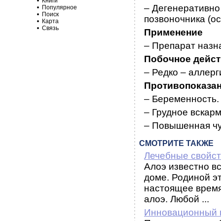
Книги
– Дегенеративно
Популярное
Поиск
позвоночника (о
Карта
Связь
Применение
– Препарат назна
Побочное дейс
– Редко – аллерг
Противопоказа
– Беременность.
– Грудное вскар
– Повышенная чу
СМОТРИТЕ ТАКЖЕ
Лечебные свойст
Алоэ известно вс
доме. Родиной э
настоящее время
алоэ. Любой ...
Инновационный 