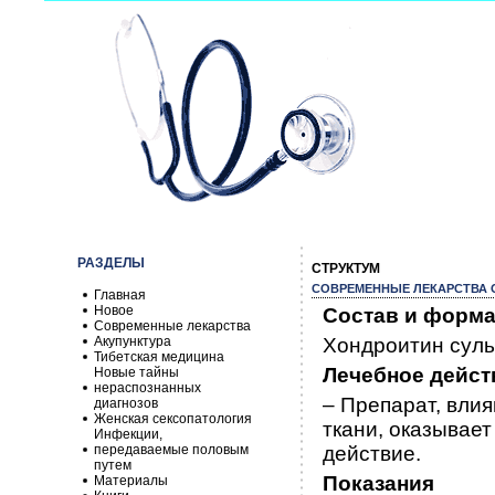
РАЗДЕЛЫ
CТРУКТУМ
СОВРЕМЕННЫЕ ЛЕКАРСТВА О
Главная
Новое
Состав и форма
Современные лекарства
Акупунктура
Хондроитин сульф
Тибетская медицина
Лечебное дейст
Новые тайны
нераспознанных
– Препарат, вли
диагнозов
Женская сексопатология
ткани, оказывае
Инфекции,
передаваемые половым
действие.
путем
Показания
Материалы