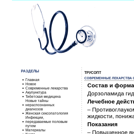
РАЗДЕЛЫ
ТРУСОПТ
СОВРЕМЕННЫЕ ЛЕКАРСТВА О
Главная
Новое
Состав и форма
Современные лекарства
Акупунктура
Дорзоламида гидр
Тибетская медицина
Лечебное дейст
Новые тайны
нераспознанных
– Противоглауко
диагнозов
Женская сексопатология
жидкости, пониж
Инфекции,
передаваемые половым
Показания
путем
Материалы
– Повышенное вн