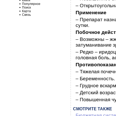
Книги
Популярное
– Открытоугольн
Поиск
Карта
Применение
Связь
– Препарат назна
сутки.
Побочное дейс
– Возможны – жже
затуманивание зр
– Редко – иридоц
головная боль, а
Противопоказа
– Тяжелая почеч
– Беременность.
– Грудное вскар
– Детский возрас
– Повышенная чу
СМОТРИТЕ ТАКЖЕ
Бюджетная сист