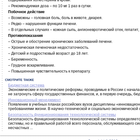
содеражания холестерина в крови.
– Рекомендуемая доза – по 10 мг 1 раз в сутки.
Побочное действие
– Возможны – головная боль, боль в животе, диарея.
– Редко – нарушения функции печени.
– В отдельных случаях – кожная сыпь, ангионевротический отек, гепатит,
Противопоказания
– Острые и обострение хронических заболеваний печени.
– Хроническая печеночная недостаточность.
– Детский и подростковый возраст до 18 лет.
– Беременность.
– Грудное вскармливание.
– Повышенная чувствительность к препарату.
СМОТРИТЕ ТАКЖЕ
Бюджетная система
Экономические и политические реформы, проводимые в России с начала 
не затронуть сферу государственных финансов, и, в первую очередь, бюд
Инновационный менеджмент
Появление в учебных планах российских вузов дисциплины «инновацио
требованиями жизни. В научно-технической и социально-экономической 
Безопасность функционирования технологической системы
Безопасность функционирования технологической системы определяетс
системы, но и правильной работой всего персонала, обслуживающего си
несчастных ...