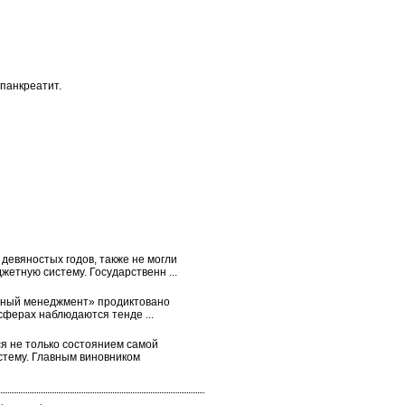
 панкреатит.
девяностых годов, также не могли
жетную систему. Государственн ...
нный менеджмент» продиктовано
сферах наблюдаются тенде ...
я не только состоянием самой
стему. Главным виновником