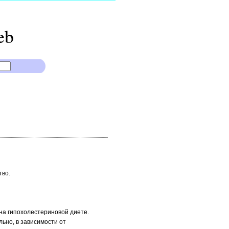
eb
тво.
 на гипохолестериновой диете.
ьно, в зависимости от