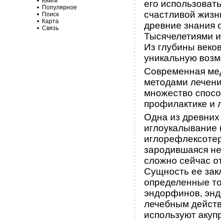
Книги
его использовать
Популярное
счастливой жизнь
Поиск
Карта
древние знания 
Связь
Тысячелетиями их
Из глубины веков
уникальную возм
Современная мед
методами лечени
множество спосо
профилактике и 
Одна из древних
иглоукалывание 
иглорефлексотер
зародившаяся не
сложно сейчас о
Сущность ее закл
определенные точ
эндорфинов, эн
лечебным действ
используют акупр