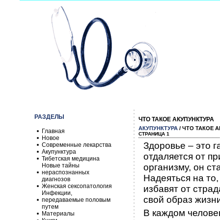
РАЗДЕЛЫ
ЧТО ТАКОЕ АКУПУНКТУРА
АКУПУНКТУРА
/ ЧТО ТАКОЕ 
Главная
СТРАНИЦА 1
Новое
Здоровье – это г
Современные лекарства
Акупунктура
отдаляется от п
Тибетская медицина
Новые тайны
организму, он с
нераспознанных
Надеяться на то
диагнозов
Женская сексопатология
избавят от страд
Инфекции,
свой образ жизн
передаваемые половым
путем
В каждом челове
Материалы