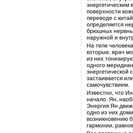
энергетическим 
поверхности кожи
переводе с китай
определяется не
брюшных нервных
наружной и внутр
На теле человека
которые, врач м
из них тонизиру
одного меридиана
энергетической с
застаивается ил
самочувствием.
Известно, что И
начало. Ян, наоб
Энергия Ян движе
одно из них доми
возникновению б
гармонии, равно