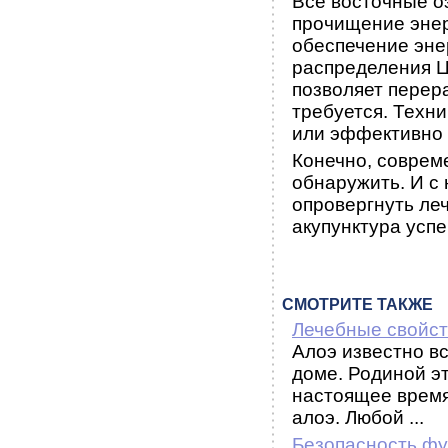
Все восточные о
прочищение энер
обеспечение эне
распределения Ц
позволяет перера
требуется. Техн
или эффективно 
Конечно, соврем
обнаружить. И с 
опровергнуть ле
акупунктура усп
СМОТРИТЕ ТАКЖЕ
Лечебные свойст
Алоэ известно вс
доме. Родиной э
настоящее время
алоэ. Любой ...
Безопасность фу