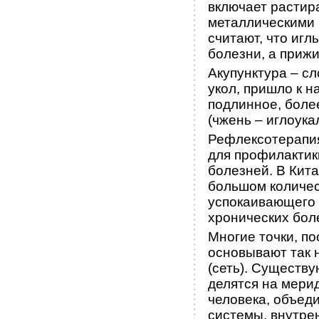
включает растир
металлическими 
считают, что игл
болезни, а прижи
Акупунктура – сл
укол, пришло к н
подлинное, боле
(чжень – иглоука
Рефлексотерапия
для профилактик
болезней. В Кит
большом количес
успокаивающего 
хронических боле
Многие точки, п
основывают так 
(сеть). Существ
делятся на мери
человека, объед
системы, внутре