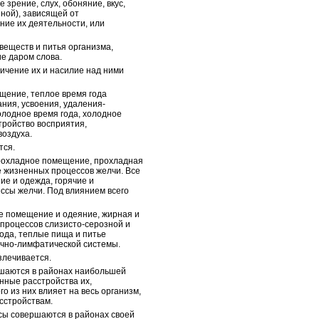
зрение, слух, обоняние, вкус,
ной), зависящей от
ние их деятельности, или
веществ и питья организма,
е даром слова.
ичение их и насилие над ними
ещение, теплое время года
ния, усвоения, удаления-
олодное время года, холодное
тройство восприятия,
воздуха.
тся.
 прохладное помещение, прохладная
 жизненных процессов желчи. Все
ие и одежда, горячие и
ссы желчи. Под влиянием всего
е помещение и одеяние, жирная и
процессов слизисто-серозной и
ода, теплые пища и питье
ечно-лимфатической системы.
злечивается.
ршаются в районах наибольшей
нные расстройства их,
 из них влияет на весь организм,
сстройствам.
ссы совершаются в районах своей