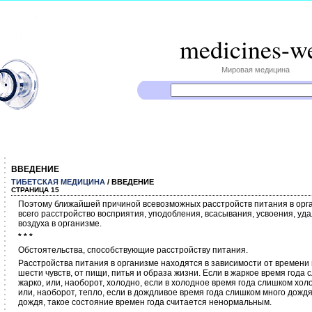
medicines-w
Мировая медицина
ВВЕДЕНИЕ
ТИБЕТСКАЯ МЕДИЦИНА
/ ВВЕДЕНИЕ
СТРАНИЦА 15
Поэтому ближайшей причиной всевозможных расстройств питания в орг
всего расстройство восприятия, уподобления, всасывания, усвоения, у
воздуха в организме.
* * *
Обстоятельства, способствующие расстройству питания.
Расстройства питания в организме находятся в зависимости от времени 
шести чувств, от пищи, питья и образа жизни. Если в жаркое время года
жарко, или, наоборот, холодно, если в холодное время года слишком хо
или, наоборот, тепло, если в дождливое время года слишком много дождя
дождя, такое состояние времен года считается ненормальным.