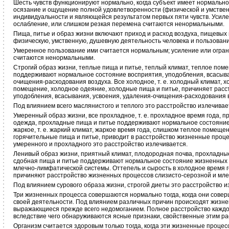
Шесть чувств функционируют нормально, когда субъект имеет нормальное 
осязание и ощущение полной удовлетворенности (физической и умствен
индивидуальности и являющейся результатом первых пяти чувств. Усиле
ослабление, или слишком резкая перемена считаются ненормальными.
Пища, питье и образ жизни включают приход и расход воздуха, пищевых 
физическую, умственную, душевную деятельность человека и пользовани
Умеренное пользование ими считается нормальным; усиление или огран
считаются ненормальными.
Строгий образ жизни, теплые пища и питье, теплый климат, теплое пом
поддерживают нормальное состояние восприятия, уподобления, всасыва
очищения-расходования воздуха. Все холодное, т. е. холодный климат, х
помещение, холодное одеяние, холодные пища и питье, причиняет расс
уподобления, всасывания, усвоения, удаления-очищения-расходования 
Под влиянием всего маслянистого и теплого это расстройство излечивае
Умеренный образ жизни, все прохладное, т. е. прохладное время года,
одежда, прохладные пища и питье поддерживают нормальное состояние
жаркое, т. е. жаркий климат, жаркое время года, слишком теплое помещен
горячительные пища и питье, приводит в расстройство жизненные проце
умеренного и прохладного это расстройство излечивается.
Ленивый образ жизни, приятный климат, плодородная почва, прохладны
сдобная пища и питье поддерживают нормальное состояние жизненных 
млечно-лимфатической системы. Оттепель и сырость в холодное время г
причиняют расстройство жизненных процессов слизисто-серозной и мл
Под влиянием сурового образа жизни, строгой диеты это расстройство и
Три жизненных процесса совершаются нормально тогда, когда они сове
своей деятельности. Под влиянием различных причин происходят жизне
выражающиеся прежде всего недомоганием. Полное расстройство каждого
вследствие чего обнаруживаются ясные признаки, свойственные этим ра
Организм считается здоровым только тогда, когда эти жизненные проце