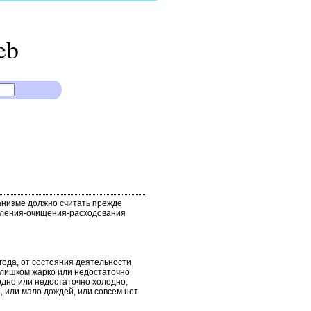
eb
анизме должно считать прежде
даления-очищения-расходования
года, от состояния деятельности
 слишком жарко или недостаточно
лодно или недостаточно холодно,
, или мало дождей, или совсем нет