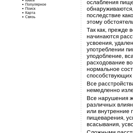
Книги
ослабления пище
Популярное
обнаруживаются,
Поиск
Карта
последствие как
Связь
этому обстоятел
Так как, прежде 
начинаются расс
усвоения, удале
употреблении пи
уподобление, вс
расходование во
нормальное состо
способствующих 
Все расстройств
немедленно изле
Все нарушения ж
различных влияни
или внутренние п
пищеварения, ус
всасывания, усв
Сложными расстр