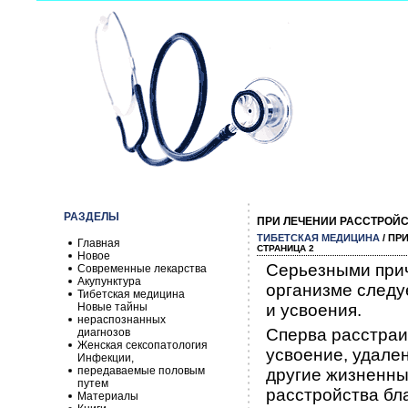
РАЗДЕЛЫ
ПРИ ЛЕЧЕНИИ РАССТРОЙ
ТИБЕТСКАЯ МЕДИЦИНА
/ ПР
Главная
СТРАНИЦА 2
Новое
Серьезными прич
Современные лекарства
Акупунктура
организме следу
Тибетская медицина
Новые тайны
и усвоения.
нераспознанных
Сперва расстраи
диагнозов
Женская сексопатология
усвоение, удале
Инфекции,
передаваемые половым
другие жизненны
путем
расстройства бла
Материалы