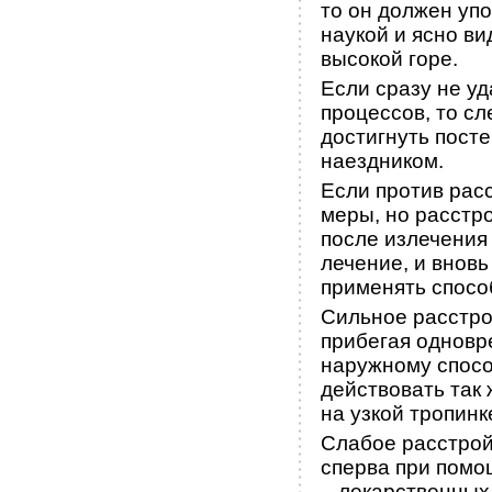
то он должен уп
наукой и ясно в
высокой горе.
Если сразу не у
процессов, то сл
достигнуть пост
наездником.
Если против рас
меры, но расстр
после излечения
лечение, и вновь
применять спосо
Сильное расстро
прибегая одновр
наружному способ
действовать так 
на узкой тропинк
Слабое расстрой
сперва при помощ
– лекарственных