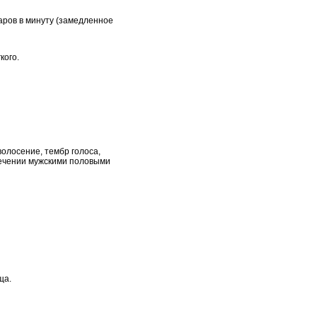
ров в минуту (замедленное
кого.
олосение, тембр голоса,
лечении мужскими половыми
ща.