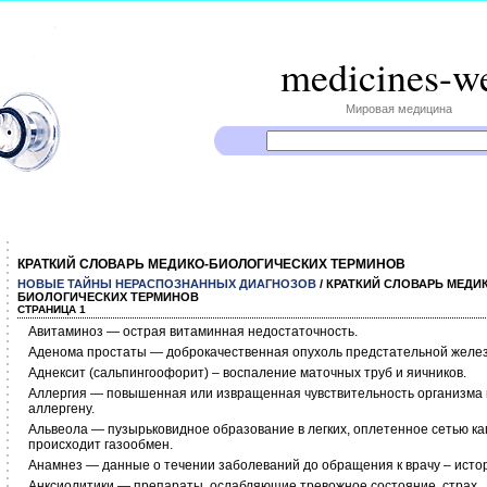
medicines-w
Мировая медицина
КРАТКИЙ СЛОВАРЬ МЕДИКО-БИОЛОГИЧЕСКИХ ТЕРМИНОВ
НОВЫЕ ТАЙНЫ НЕРАСПОЗНАННЫХ ДИАГНОЗОВ
/ КРАТКИЙ СЛОВАРЬ МЕДИ
БИОЛОГИЧЕСКИХ ТЕРМИНОВ
СТРАНИЦА 1
Авитаминоз — острая витаминная недостаточность.
Аденома простаты — доброкачественная опухоль предстательной желе
Аднексит (сальпингоофорит) – воспаление маточных труб и яичников.
Аллергия — повышенная или извращенная чувствительность организма к
аллергену.
Альвеола — пузырьковидное образование в легких, оплетенное сетью кап
происходит газообмен.
Анамнез — данные о течении заболеваний до обращения к врачу – исто
Анксиолитики — препараты, ослабляющие тревожное состояние, страх.