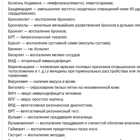
Болезнь Ходжкина — лимфогранулематоз, гематосаркома.
Брадикардия — уменьшение частоты сердечных сокращений ниже 60 уда
сердцебиение).
Бронхиолит — воспаление бронхиол.
Бронхиолы — конечные мельчайшие разветвления бронхов в дольках лег
Бронхит — воспаление бронхов.
БРТ — биорезонансная терапия.
Бурсит — воспаление суставной сумки (капсулы сустава).
Вагинит — см. Кольпит.
Васкулит — воспаление мелких сосудов.
ВИД — вторичный иммунодефицит.
Вирилизациия — появление мужских половых признаков (повышенное ов
телосложение и т. д.) у женщины при гормональных расстройствах или 
гормонами.
Вирусемия — наличие вируса в крови.
Витилиго — образование белых пятен на неизмененной коже.
ВИЧ — вирус иммунодефицита человека.
ВПГ — вирус простого герпеса.
ВРД — вегетативная резонансная диагностика.
ВРТ — вегетативный резонансный тест.
Вульвит — воспаление преддверия влагалища.
Вульвовагинит — воспаление преддверия и слизистой оболочки влагали
Гайморит — воспаление придаточных пазух носа.
Гастрит — воспаление желудка.