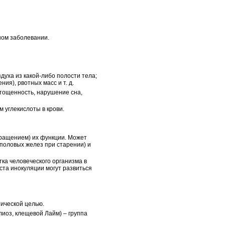
ном заболевании.
уха из какой-либо полости тела;
ия), рвотных масс и т. д.
тощенность, нарушение сна,
 углекислоты в крови.
ращением) их функции. Может
 половых желез при старении) и
ка человеческого организма в
ста инокуляции могут развиться
тической целью.
иоз, клещевой Лайм) – группа