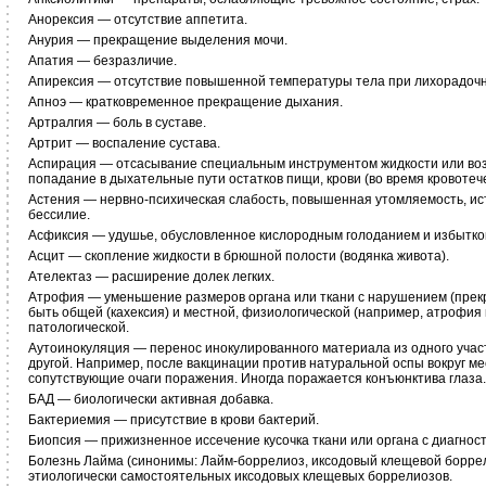
Анорексия — отсутствие аппетита.
Анурия — прекращение выделения мочи.
Апатия — безразличие.
Апирексия — отсутствие повышенной температуры тела при лихорадоч
Апноэ — кратковременное прекращение дыхания.
Артралгия — боль в суставе.
Артрит — воспаление сустава.
Аспирация — отсасывание специальным инструментом жидкости или возд
попадание в дыхательные пути остатков пищи, крови (во время кровотечен
Астения — нервно-психическая слабость, повышенная утомляемость, ис
бессилие.
Асфиксия — удушье, обусловленное кислородным голоданием и избытком
Асцит — скопление жидкости в брюшной полости (водянка живота).
Ателектаз — расширение долек легких.
Атрофия — уменьшение размеров органа или ткани с нарушением (прек
быть общей (кахексия) и местной, физиологической (например, атрофия
патологической.
Аутоинокуляция — перенос инокулированного материала из одного участ
другой. Например, после вакцинации против натуральной оспы вокруг ме
сопутствующие очаги поражения. Иногда поражается конъюнктива глаза.
БАД — биологически активная добавка.
Бактериемия — присутствие в крови бактерий.
Биопсия — прижизненное иссечение кусочка ткани или органа с диагнос
Болезнь Лайма (синонимы: Лайм-боррелиоз, иксодовый клещевой боррел
этиологически самостоятельных иксодовых клещевых боррелиозов.