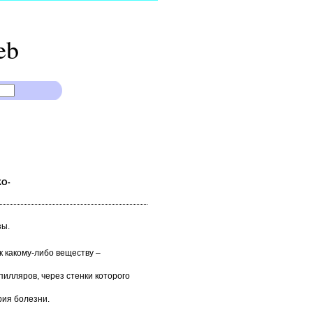
eb
КО-
зы.
 какому-либо веществу –
илляров, через стенки которого
рия болезни.