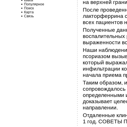
Книги
на верхней гран
Популярное
Поиск
После проведенн
Карта
лакторферрина сн
Связь
всех пациентов 
Полученные данн
воспалительных 
выраженности во
Наши наблюдения
псориазом вызыв
который выражал
инфильтрации ко
начала приема п
Таким образом, 
сопровождалось 
определенными и
доказывает целе
направлении.
Отдаленные клин
1 год. СОВЕТЫ