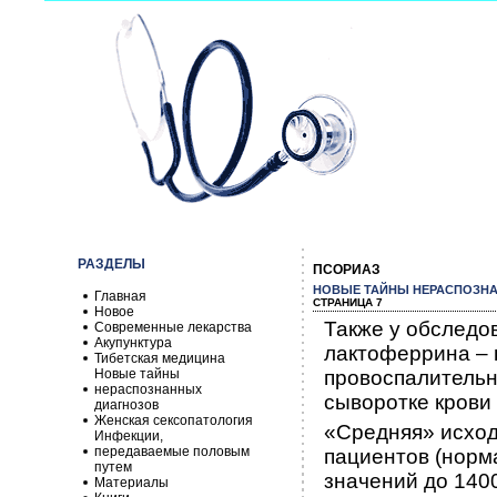
РАЗДЕЛЫ
ПСОРИАЗ
НОВЫЕ ТАЙНЫ НЕРАСПОЗН
Главная
СТРАНИЦА 7
Новое
Также у обследо
Современные лекарства
Акупунктура
лактоферрина – 
Тибетская медицина
Новые тайны
провоспалительн
нераспознанных
сыворотке крови
диагнозов
Женская сексопатология
«Средняя» исход
Инфекции,
передаваемые половым
пациентов (норма
путем
значений до 1400
Материалы