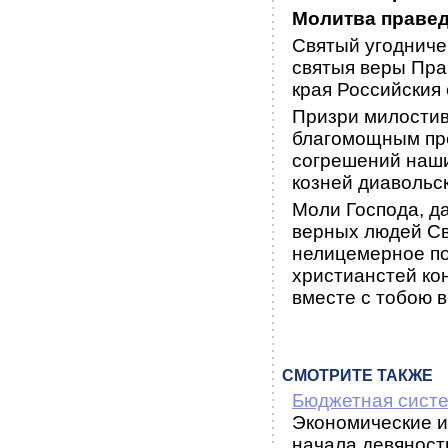
Молитва праве
Святый угодниче
святыя веры Пра
края Российския
Призри милостив
благомощным пре
согрешений наши
козней диавольск
Моли Господа, д
верных людей Св
нелицемерное по
христианстей ко
вместе с тобою в
СМОТРИТЕ ТАКЖЕ
Бюджетная сист
Экономические и
начала девяносты