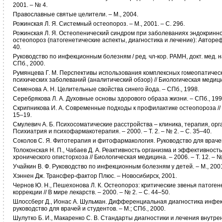
2001. – № 4.
Православные святые целители. – М., 2004.
Рожинская Л. Я. Системный остеопороз. – М., 2001. – С. 296.
Рожинская Л. Я. Остеопенический синдром при заболеваниях эндокринн
остеопороз (патогенетические аспекты, диагностика и лечение): Автореф. д
40.
Руководство по инфекционным болезням / ред. чл-кор. РАМН, докт. мед. н
СПб., 2000.
Румянцева Г. М. Перспективы использования комплексных гомеопатичес
психических заболеваний (аналитический обзор) // Биологическая медицин
Семенова А. Н. Целительные свойства синего йода. – СПб., 1998.
Серебрякова Л. А. Духовные основы здорового образа жизни. – СПб., 199
Скрипникова И. А. Современные подходы к профилактике остеопороза // Л
15–19.
Смулевич А. Б. Психосоматические расстройства – клиника, терапия, ор
Психиатрия и психофармакотерапия. – 2000. – Т. 2. – № 2. – С. 35–40.
Соколов С. Я. Фитотерапия и фитофармакология. Руководство для врачей. 
Толоконская Н. П., Чабаев Д. А. Реактивность организма и эффективност
хронического описторхоза // Биологическая медицина. – 2006. – Т. 12. – № 
Учайкин В. Ф. Руководство по инфекционным болезням у детей. – М., 200
Хэннен Дж. Трансфер-фактор Плюс. – Новосибирск, 2001.
Чернов Ю. Н., Пешехонова Л. К. Остеопороз: критические звенья патоге
коррекции // В мире лекарств. – 2000. – № 2. – С. 44–50.
Шлоссберг Д., Ионас А. Шульман. Дифференциальная диагностика инфе
руководство для врачей и студентов. – М.; СПб., 2000.
Шулутко Б. И., Макаренко С. В. Стандарты диагностики и лечения внутренн