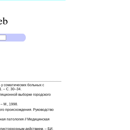
eb
 у соматических больных с
. – С. 30–34.
ляционной выборке городского
– М., 1998.
ного происхождения. Руководство
ная патология // Медицинская
писторхозным действием. – БИ.