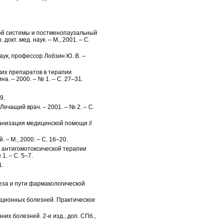
ой системы и постменопаузальный
окт. мед. наук. – М., 2001. – С.
аук, профессор Лобзин Ю. В. –
ких препаратов в терапии
а. – 2000. – № 1. – С. 27–31.
9.
ечащий врач. – 2001. – № 2. – С.
ганизация медицинской помощи //
– М., 2000. – С. 16–20.
ь антигомотоксической терапии
1. – С. 5–7.
1.
неза и пути фармакологической
кционных болезней. Практическое
их болезней. 2-е изд., доп. СПб.,