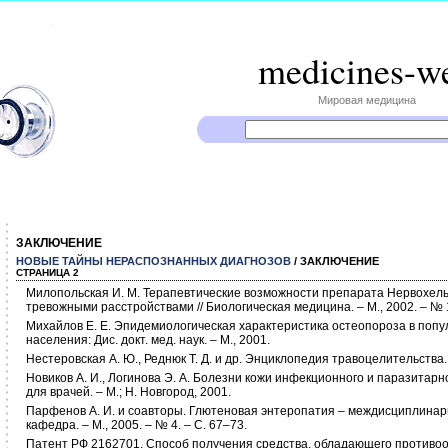
medicines-w
Мировая медицина
ЗАКЛЮЧЕНИЕ
НОВЫЕ ТАЙНЫ НЕРАСПОЗНАННЫХ ДИАГНОЗОВ
/ ЗАКЛЮЧЕНИЕ
СТРАНИЦА 2
Милопольская И. М. Терапевтические возможности препарата Нервохель
тревожными расстройствами // Биологическая медицина. – М., 2002. – № 1
Михайлов Е. Е. Эпидемиологическая характеристика остеопороза в попу
населения: Дис. докт. мед. наук. – М., 2001.
Нестеровская А. Ю., Реднюк Т. Д. и др. Энциклопедия травоцелительства. 
Новиков А. И., Логинова Э. А. Болезни кожи инфекционного и паразитар
для врачей. – М.; Н. Новгород, 2001.
Парфенов А. И. и соавторы. Глютеновая энтеропатия – междисциплинар
кафедра. – М., 2005. – № 4. – С. 67–73.
Патент РФ 2162701. Способ получения средства, обладающего противоо