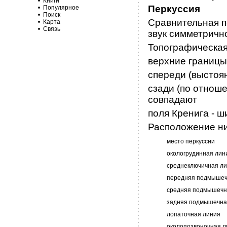
Книги
Перкуссия
Популярное
Поиск
Сравнительная п
Карта
Связь
звук симметрично
Топографическая
верхние границы 
спереди (выстоян
сзади (по отноше
совпадают
поля Кренига - ш
Расположение ни
место перкуссии
окологрудинная лин
среднеключичная л
передняя подмышеч
средняя подмышечн
задняя подмышечна
лопаточная линия
околопозвоночная л