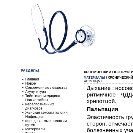
РАЗДЕЛЫ
ХРОНИЧЕСКИЙ ОБСТРУКТ
МАТЕРИАЛЫ
/ ХРОНИЧЕСКИ
Главная
СТРАНИЦА 2
Новое
Дыхание : носов
Современные лекарства
Акупунктура
ритмичное - ЧДД
Тибетская медицина
Новые тайны
хрипотцой.
нераспознанных
Пальпация
диагнозов
Женская сексопатология
Эластичность гр
Инфекции,
передаваемые половым
сторон, отмечает
путем
Материалы
болезненных уча