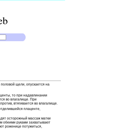
eb
 половой щели, опускается на
аценты, то при надавлинании
тся во влагалище. При
ротив, втягивается во влагалище.
 отделившейся плаценте,
зводят осторожный массаж матки
ем обеими руками захватывают
ают роженице потужиться,