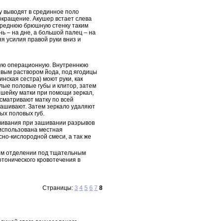
у выводят в срединное поло
окращение. Акушер встает слева
переднюю брюшную стенку таким
ь – на дне, а большой палец – на
я усилия правой руки вниз и
лую операционную. Внутреннюю
вым раствором йода, под ягодицы
нская сестра) моют руки, как
ые половые губы и клитор, затем
 шейку матки при помощи зеркал,
сматривают матку по всей
зашивают. Затем зеркало удаляют
ых половых губ.
ливания при зашивании разрывов
 использована местная
но-кислородной смеси, а так же
ном отделении под тщательным
тонического кровотечения в
Страницы:
3
4
5
6
7
8