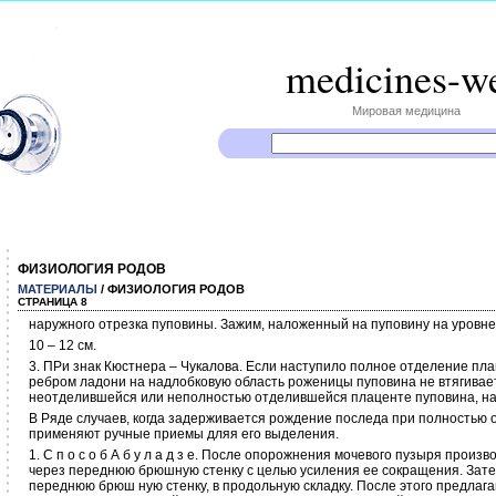
medicines-w
Мировая медицина
ФИЗИОЛОГИЯ РОДОВ
МАТЕРИАЛЫ
/ ФИЗИОЛОГИЯ РОДОВ
СТРАНИЦА 8
наружного отрезка пуповины. Зажим, наложенный на пуповину на уровне
10 – 12 см.
3. ПРи знак Кюстнера – Чукалова. Если наступило полное отделение пл
ребром ладони на надлобковую область роженицы пуповина не втягивае
неотделившейся или неполностью отделившейся плаценте пуповина, нап
В Ряде случаев, когда задерживается рождение последа при полностью
применяют ручные приемы дляя его выделения.
1. С п о с о б А б у л а д з е. После опорожнения мочевого пузыря прои
через переднюю брюшную стенку с целью усиления ее сокращения. Зат
переднюю брюш ную стенку, в продольную складку. После этого предлаг