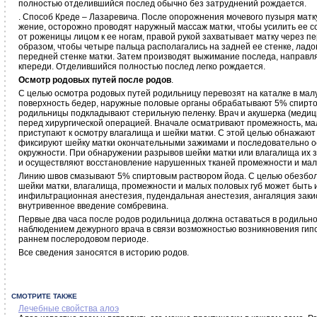
полностью отделившийся послед обычно без затруднений рождается.
. Способ Креде – Лазаревича. После опорожнения мочевого пузыря матк
жение, осторожно проводят наружный массаж матки, чтобы усилить ее с
от роженицы лицом к ее ногам, правой рукой захватывает матку через 
образом, чтобы четыре пальца располагались на задней ее стенке, ладон
передней стенке матки. Затем производят выжимание последа, направля
кпереди. Отделившийся полностью послед легко рождается.
Осмотр родовых путей после родов
.
С целью осмотра родовых путей родильницу перевозят на каталке в ма
поверхность бедер, наружные половые органы обрабатывают 5% спирто
родильницы подкладывают стерильную пеленку. Врач и акушерка (медици
перед хирургической операцией. Вначале осматривают промежность, мал
приступают к осмотру влагалища и шейки матки. С этой целью обнажают
фиксируют шейку матки окончательными зажимами и последовательно о
окружности. При обнаружении разрывов шейки матки или влагалища их 
и осуществляют восстановление нарушенных тканей промежности и мал
Линию швов смазывают 5% спиртовым раствором йода. С целью обезбо
шейки матки, влагалища, промежности и малых половых губ может быть
инфильтрационная анестезия, пудендальная анестезия, ангаляция закис
внутривенное введение сомбревина.
Первые два часа после родов родильница должна оставаться в родиль
наблюдением дежурного врача в связи возможностью возникновения гипо
раннем послеродовом периоде.
Все сведения заносятся в историю родов.
СМОТРИТЕ ТАКЖЕ
Лечебные свойства алоэ