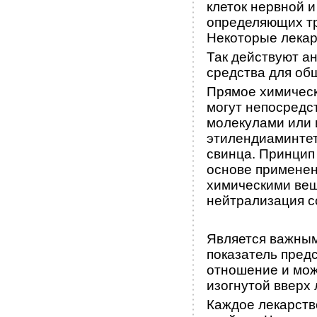
клеток нервной и
определяющих т
Некоторые лекар
Так действуют а
средства для об
Прямое химическ
могут непосредс
молекулами или 
этилендиаминтет
свинца. Принцип
основе применен
химическими вещ
нейтрализация с
Является важным
показатель пред
отношение и мож
изогнутой вверх 
Каждое лекарств