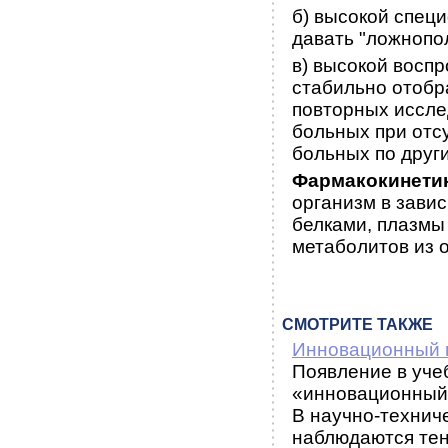
б) высокой спец
давать "ложнопо
в) высокой восп
стабильно отобр
повторных иссле
больных при отсу
больных по друг
Фармакокинети
организм в завис
белками, плазмы
метаболитов из 
СМОТРИТЕ ТАКЖЕ
Инновационный 
Появление в уче
«инновационный
В научно-технич
наблюдаются тенд