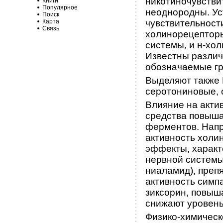
никотиночувстви
Книги
Популярное
неоднородны. Ус
Поиск
Карта
чувствительност
Связь
холинорецепторы
системы, и н-хо
Известны различ
обозначаемые гре
Выделяют также 
серотониновые, 
Влияние на акти
средства повыша
ферментов. Напр
активность холи
эффекты, характ
нервной системы
ниаламид), преп
активность симп
зиксорин, повыш
снижают уровень
Физико-химическ