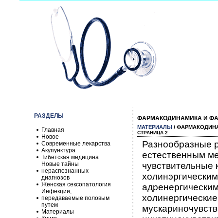
РАЗДЕЛЫ
ФАРМАКОДИНАМИКА И ФА
МАТЕРИАЛЫ
/ ФАРМАКОДИН
Главная
СТРАНИЦА 2
Новое
Разнообразные р
Современные лекарства
Акупунктура
естественным ме
Тибетская медицина
Новые тайны
чувствительные 
нераспознанных
холинэргическим
диагнозов
Женская сексопатология
адренергическим
Инфекции,
холинергические
передаваемые половым
путем
мускариночувств
Материалы