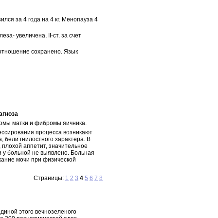
лся за 4 года на 4 кг. Менопауза 4
а- увеличена, II-ст. за счет
соотношение сохранено. Язык
агноза
омы матки и фибромы яичника.
ессирования процесса возникают
, бели гнилостного характера. В
 плохой аппетит, значительное
и у больной не выявлено. Больная
жание мочи при физической
Страницы:
1
2
3
4
5
6
7
8
одиной этого вечнозеленого