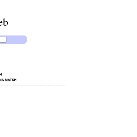
eb
И
МА МАТКИ