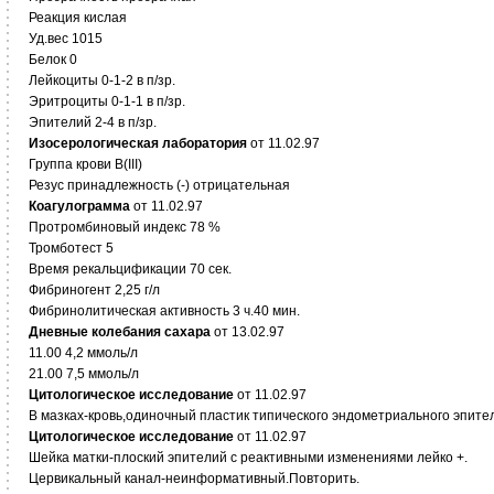
Реакция кислая
Уд.вес 1015
Белок 0
Лейкоциты 0-1-2 в п/зр.
Эритроциты 0-1-1 в п/зр.
Эпителий 2-4 в п/зр.
Изосерологическая лаборатория
от 11.02.97
Группа крови В(III)
Резус принадлежность (-) отрицательная
Коагулограмма
от 11.02.97
Протромбиновый индекс 78 %
Тромботест 5
Время рекальцификации 70 сек.
Фибриногент 2,25 г/л
Фибринолитическая активность 3 ч.40 мин.
Дневные колебания сахара
от 13.02.97
11.00 4,2 ммоль/л
21.00 7,5 ммоль/л
Цитологическое исследование
от 11.02.97
В мазках-кровь,одиночный пластик типического эндометриального эпите
Цитологическое исследование
от 11.02.97
Шейка матки-плоский эпителий с реактивными изменениями лейко +.
Цервикальный канал-неинформативный.Повторить.