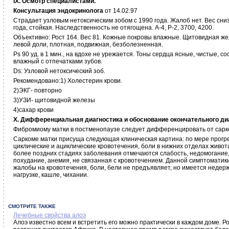
IX
. Осмотр специалистами.
Консультация эндокринолога
от 14.02.97
Страдает узловым нетоксическим зобом с 1990 года. Жалоб нет. Вес снизи
года, стойкая. Наследственность не отягощена. А-4, Р-2, 3700, 4200.
Объективно: Рост 164. Вес 81. Кожные покровы влажные. Щитовидная желез
левой доли, плотная, подвижная, безболезненная.
Ps 90 уд. в 1 мин., на вдохе не урежается. Тоны сердца ясные, чистые, 
влажный с отпечатками зубов.
Ds: Узловой нетоксический зоб.
Рекомендовано:1) Холестерин крови.
2)ЭКГ- повторно
3)УЗИ- щитовидной железы
4)сахар крови
X.
Дифференциальная диагностика и обоснование окончательного ди
Фибромиому матки в постменопаузе следует дифференцировать от сарк
Саркоме матки присуща следующая клиническая картина: по мере прогр
циклические и ациклические кровотечения, боли в нижних отделах живота
более поздних стадиях заболевания отмечаются слабость, недомогание,
похудание, анемия, не связанная с кровотечением. Данной симптоматик
жалобы на кровотечения, боли, бели не предъявляет, но имеется недер
нагрузке, кашле, чихании.
СМОТРИТЕ ТАКЖЕ
Лечебные свойства алоэ
Алоэ известно всем и встретить его можно практически в каждом доме. Р