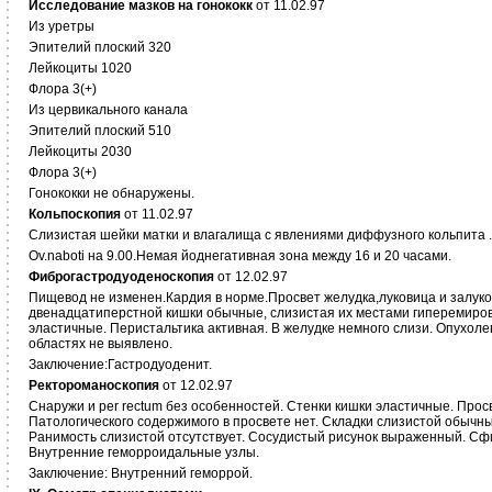
Исследование мазков на гонококк
от 11.02.97
Из уретры
Эпителий плоский 320
Лейкоциты 1020
Флора 3(+)
Из цервикального канала
Эпителий плоский 510
Лейкоциты 2030
Флора 3(+)
Гонококки не обнаружены.
Кольпоскопия
от 11.02.97
Слизистая шейки матки и влагалища с явлениями диффузного кольпита .
Ov.naboti на 9.00.Немая йоднегативная зона между 16 и 20 часами.
Фиброгастродуоденоскопия
от 12.02.97
Пищевод не изменен.Кардия в норме.Просвет желудка,луковица и залук
двенадцатиперстной кишки обычные, слизистая их местами гиперемирова
эластичные. Перистальтика активная. В желудке немного слизи. Опухол
областях не выявлено.
Заключение:Гастродуоденит.
Ректороманоскопия
от 12.02.97
Снаружи и per rectum без особенностей. Стенки кишки эластичные. Прос
Патологического содержимого в просвете нет. Складки слизистой обычны
Ранимость слизистой отсутствует. Сосудистый рисунок выраженный. Сф
Внутренние геморроидальные узлы.
Заключение: Внутренний геморрой.