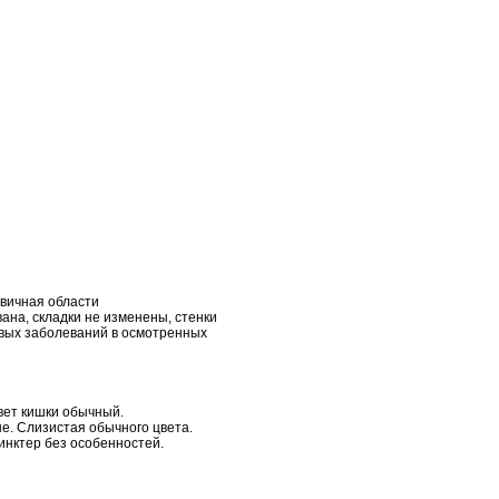
овичная области
на, складки не изменены, стенки
евых заболеваний в осмотренных
вет кишки обычный.
е. Слизистая обычного цвета.
инктер без особенностей.