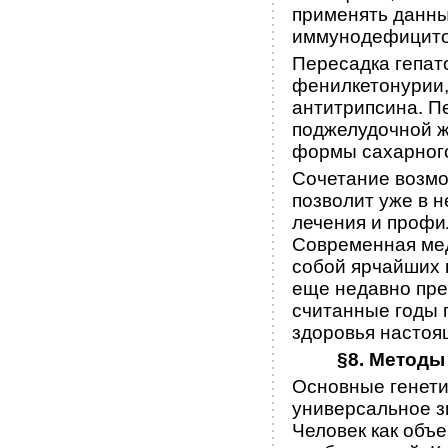
применять данны
иммунодефицитов
Пересадка гепат
фенилкетонурии,
антитрипсина. П
поджелудочной ж
формы сахарного
Сочетание возмо
позволит уже в 
лечения и профи
Современная мед
собой ярчайших 
еще недавно пре
считанные годы 
здоровья настоя
§8. Методы
Основные генети
универсальное з
Человек как объе