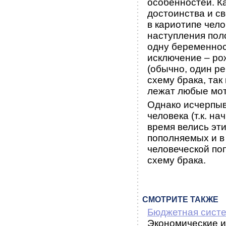
особенностей. Ка
достоинства и с
в кариотипе чел
наступления пол
одну беременнос
исключение – ро
(обычно, один р
схему брака, так
лежат любые мот
Однако исчерпыв
человека (т.к. н
время велись эт
пополняемых и в
человеческой по
схему брака.
СМОТРИТЕ ТАКЖЕ
Бюджетная сист
Экономические и