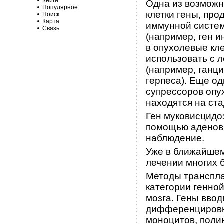
Книги
Одна из возможн
Популярное
клетки гены, пр
Поиск
Карта
иммунной систем
Связь
(например, ген и
в опухолевые кл
использовать с 
(например, ганц
герпеса). Еще од
супрессоров опух
находятся на ст
Ген муковисцидо
помощью аденови
наблюдение.
Уже в ближайшем
лечении многих 
Методы транспла
категории генной
мозга. Гены вво
дифференцировку
моноцитов, поли