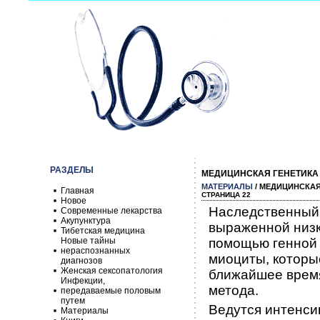
РАЗДЕЛЫ
МЕДИЦИНСКАЯ ГЕНЕТИКА
МАТЕРИАЛЫ
/ МЕДИЦИНСКАЯ
Главная
СТРАНИЦА 22
Новое
Наследственный
Современные лекарства
Акупунктура
выраженной низк
Тибетская медицина
Новые тайны
помощью генной 
нераспознанных
миоциты, которы
диагнозов
Женская сексопатология
ближайшее время
Инфекции,
метода.
передаваемые половым
путем
Ведутся интенси
Материалы