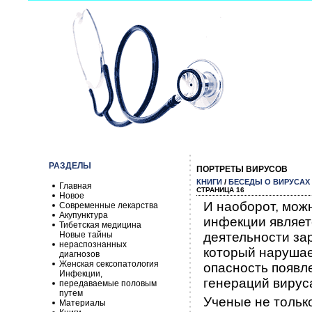
РАЗДЕЛЫ
ПОРТРЕТЫ ВИРУСОВ
КНИГИ
/
БЕСЕДЫ О ВИРУСАХ
Главная
СТРАНИЦА 16
Новое
И наоборот, можн
Современные лекарства
Акупунктура
инфекции являет
Тибетская медицина
Новые тайны
деятельности за
нераспознанных
который нарушае
диагнозов
Женская сексопатология
опасность появ­
Инфекции,
генераций вирус
передаваемые половым
путем
Ученые не тольк
Материалы