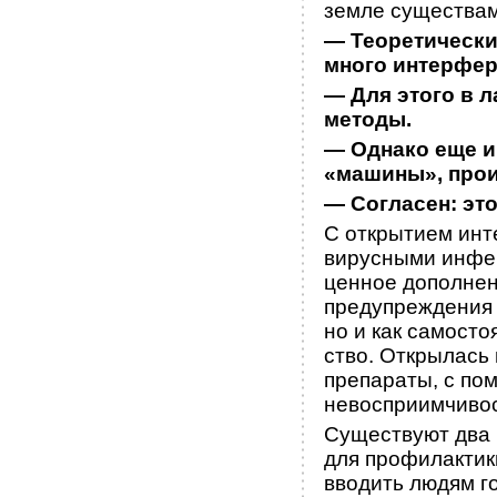
земле существам
— Теоретически 
много интерфе
— Для этого в 
методы.
— Однако еще и
«машины», прои
— Согласен: это
С открытием инт
вирусными инфекц
ценное дополнен
предупреждения 
но и как самост
ство. Открылась
препараты, с по
невосприимчивос
Существуют два 
для профилактик
вводить людям г