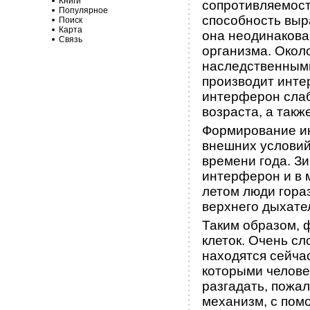
Книги
сопротивляемост
Популярное
способность выр
Поиск
Карта
она неодинакова
Связь
орга­низма. Око
наследственными
производит интер
интерферон слаб
возраста, а так
Формирование ин
внешних условий,
времени года. З
интерферон и в 
летом люди гора
верхнего дыхател
Таким образом, 
клеток. Очень сл
находятся сейча
которыми челове
разгадать, пожа
механизм, с пом