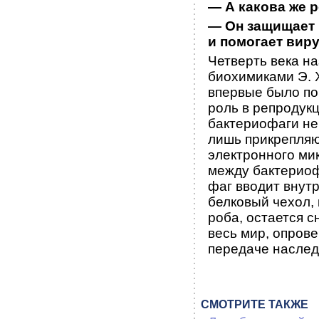
— А какова же 
— Он защищает 
и помогает виру
Четверть века н
биохимиками Э. 
впервые было по
роль в репродук­
бак­териофаги не
лишь прикрепляю
электронного ми
между бактериофа
фаг вводит внут
белковый че­хол,
роба, остается 
весь мир, опрове
передаче наслед
СМОТРИТЕ ТАКЖЕ