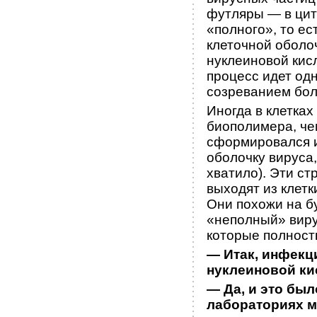
футляры — в цит
«полного», то ес
клеточной оболо
нуклеиновой кисл
процесс идет од
созреванием бол
Иногда в клетка
биополимера, чем
сформировался и
оболочку вируса,
хватило). Эти с
выходят из клетк
Они похожи на бу
«неполный» виру
которые полность
— Итак, инфекц
нуклеиновой ки
— Да, и это был
лабораториях м