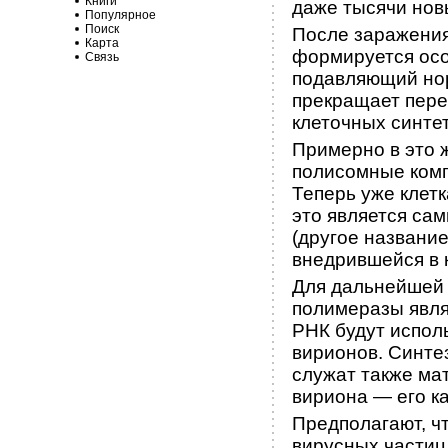
Книги
даже ты­сячи нов
Популярное
Поиск
После заражения
Карта
формируется особ
Связь
подавляющий но
прекращает пер
клеточных синте
Примерно в это
полисомные комп
Теперь уже клетк
это является са
(другое название
внедрившейся в 
Для дальнейшей 
полимеразы явля
РНК будут испол
вирионов. Синте
служат также ма
вирио­на — его к
Предполагают, ч
вирусных частиц 