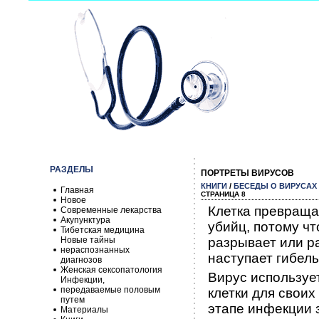
РАЗДЕЛЫ
ПОРТРЕТЫ ВИРУСОВ
КНИГИ
/
БЕСЕДЫ О ВИРУСАХ
Главная
СТРАНИЦА 8
Новое
Клетка превраща
Современные лекарства
Акупунктура
убийц, потому ч
Тибетская медицина
Новые тайны
разрывает или р
нераспознанных
наступает гибель 
диагнозов
Женская сексопатология
Вирус используе
Инфекции,
передаваемые половым
клетки для своих
путем
этапе инфекции з
Материалы