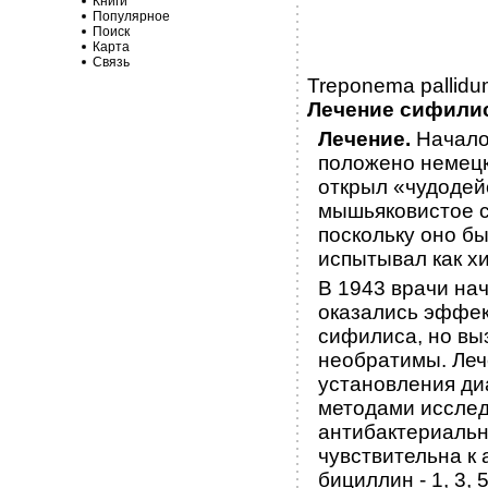
Книги
Популярное
Поиск
Карта
Связь
Treponema pallid
Лечение сифили
Лечение.
Начало
положено немецк
открыл «чудодей
мышьяковистое с
поскольку оно бы
испытывал как х
В 1943 врачи на
оказались эффек
сифилиса, но вы
необратимы. Леч
установления ди
методами исслед
антибактериальн
чувствительна к
бициллин - 1, 3,