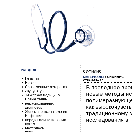
РАЗДЕЛЫ
СИФИЛИС
МАТЕРИАЛЫ
/ СИФИЛИС
Главная
СТРАНИЦА 10
Новое
В последнее вре
Современные лекарства
Акупунктура
новые методы и
Тибетская медицина
Новые тайны
полимеразную це
нераспознанных
как высокочувст
диагнозов
Женская сексопатология
традиционному м
Инфекции,
исследования в 
передаваемые половым
путем
Материалы