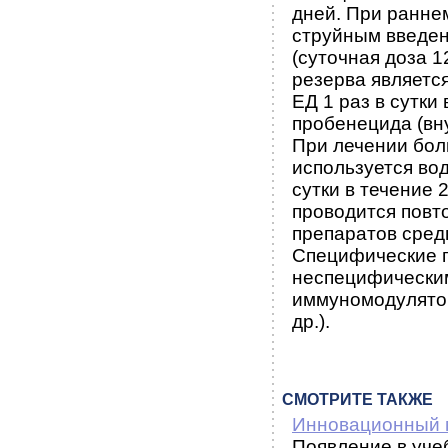
дней. При ранне
струйным введен
(суточная доза 1
резерва являетс
ЕД 1 раз в сутки
пробенецида (вну
При лечении бол
используется во
сутки в течение 
проводится повт
препаратов сред
Специфические п
неспецифическим
иммуномодулятор
др.).
СМОТРИТЕ ТАКЖЕ
Инновационный 
Появление в уче