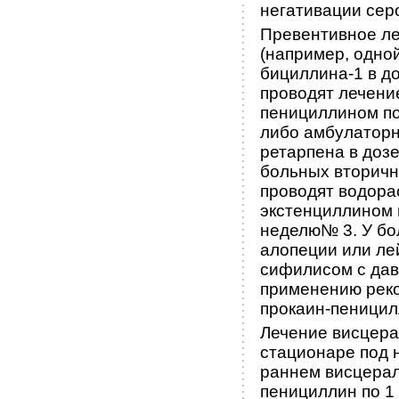
негативации сер
Превентивное л
(например, одно
бициллина-1 в д
проводят лечени
пенициллином по 
либо амбулаторн
ретарпена в дозе
больных вторич
проводят водора
экстенциллином 
неделю№ 3. У бо
алопеции или ле
сифилисом с дав
применению рек
прокаин-пеницил
Лечение висцера
стационаре под 
раннем висцера
пенициллин по 1 