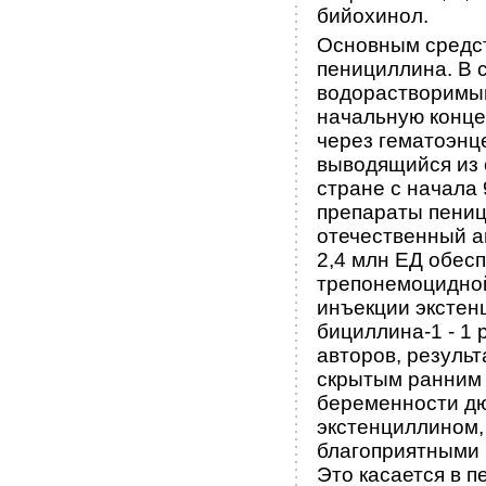
бийохинол.
Основным средс
пенициллина. В 
водорастворимы
начальную конце
через гематоэнц
выводящийся из 
стране с начала
препараты пеници
отечественный а
2,4 млн ЕД обес
трепонемоцидной
инъекции экстен
бициллина-1 - 1 
авторов, резуль
скрытым ранним 
беременности д
экстенциллином,
благоприятными 
Это касается в 