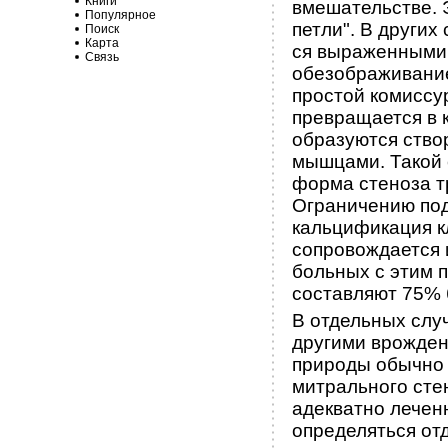
Книги
вмешательстве. 
Популярное
петли". В других
Поиск
Карта
ся выраженными 
Связь
обезображивание
простой комиссу
превращается в 
образу­ются ств
мышцами. Такой 
форма стеноза т
Ограниче­нию по
кальцификация к
сопровождается 
больных с этим 
составляют 75% 
В отдельных случ
другими врожден
природы обычно 
митрального стен
адекватно лечен
определяться от