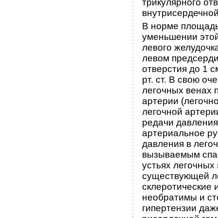
трикулярного от
внутрисердечной
В норме площадь
уменьшении этой
лево­го желудочк
левом предсерд
отверстия до 1 
рт. ст. В свою о
легочных венах 
артерии (легочн
легочной арте­ри
редачи давления
артериальное ру
давления в лего
вызываемым спаз
устьях легочных
существующей ле
склеротические 
необратимы и ст
гипертензии даж