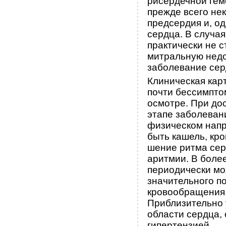
рисердечной гем
прежде всего не
предсердия и, о
сердца. В случая
практически не с
митральную недо
заболевание сер
Клиническая кар
почти бессимпто
осмот­ре. При д
этапе заболевани
физическом напря
быть кашель, кро
шение ритма сер
аритмии. В боле
периодически мож
значительного п
кровообращения,
Приблизительно 
области сердца, 
гипертензией.