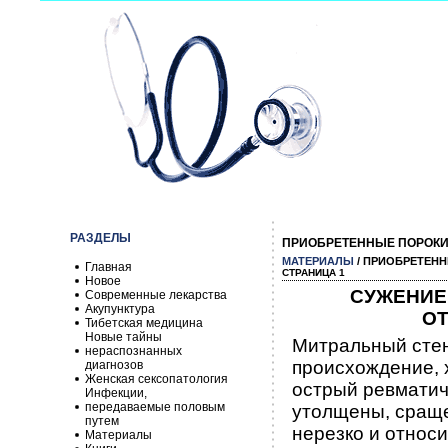
РАЗДЕЛЫ
ПРИОБРЕТЕННЫЕ ПОРОКИ
МАТЕРИАЛЫ
/ ПРИОБРЕТЕН
Главная
СТРАНИЦА 1
Новое
СУЖЕНИЕ
Современные лекарства
Акупунктура
ОТ
Тибетская медицина
Новые тайны
Митральный стен
нераспознанных
происхождение, х
диагнозов
Женская сексопатология
острый ревматич
Инфекции,
передаваемые половым
утолщены, сраще
путем
нерезко и относ
Материалы