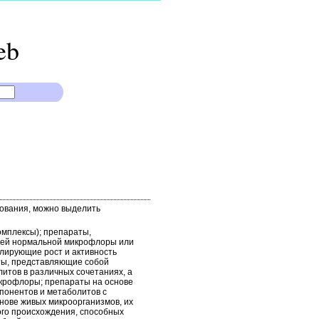
eb
ования, можно выделить
омплексы); препараты,
лей нормальной микрофлоры или
улирующие рост и активность
ты, представляющие собой
итов в различных сочетаниях, а
крофлоры; препараты на основе
понентов и метаболитов с
нове живых микроорганизмов, их
ого происхождения, способных