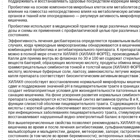
поддерживать и восстанавливать здоровье посредством коррекции микро
Пробиотики на основе компонентов микробных клеток или метаболитов 
влияние на гомеостаз непосредственно влияя на метаболическую активн
органов и тканей или опосредованно — регулируя активность микрофло
кишечника.
Пробиотики используют в медицинской практике в виде различных лека
дозы и схемы их применения с профилактической целью при различных 
состояниях.
Эффективность лечения дисбактериоза определяется правильным выбо
случаях, когда чужеродные микроорганизмы обнаруживаются в кишечник
комбинацией пробиотика и антибактериального препарата. К препарата
можно в полной мере отнести ХИЛАК® (ХИЛАК® ФОРТЕ), производимый 
Капли для приема внутрь во флаконах по 30 и 100 мл содержат стериль
веществ бактерий, образующих молочную кислоту, продукты обмена ве
граммотрицательных симбионтов тонкой и толстой кишок (ХИЛАК® ФОРТ
кислоту, молочные буферные соли, лактозу, аминокислоты летучие жирны
капля препарата соответствует биосинтетическим активным веществам 
ХИЛАК® способствует восстановлению нормальной микрофлоры кишечни
сдвиг и поддержание значений рН в пищеварительном тракте в границах
создает неблагоприятные условия для жизнедеятельности патогенных м
санацию кишечника. На фоне ускорения развития нормальных симбионт
препарата нормализуется естественный синтез витаминов группы В и К
функции слизистой оболочки пищеварительного тракта. Содержащиеся 
кислоты с короткой цепью обеспечивают восстановление нарушенного 
при инфекционных заболеваниях пищеварительного тракта, стимулирую
восстанавливают нарушенный водно-электролитный баланс в просвете 
Все вышеперечисленные свойства позволяют рекомендовать ХИЛАК® п
кишечника во время и после лечения антибиотиками, сульфаниламидами
мальабсорбции и мальдигестии, диарее, метеоризме, запоре; гастроэнте
состояниях (в том числе во время беременности); энтерогенных заболев