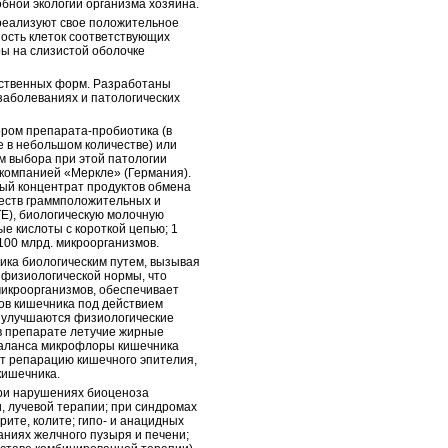
бной экологии организма хозяина.
реализуют свое положительное
ость клеток соответствующих
ры на слизистой оболочке
рственных форм. Разработаны
заболеваниях и патологических
ром препарата-пробиотика (в
е в небольшом количестве) или
м выбора при этой патологии
компанией «Меркле» (Германия).
ный концентрат продуктов обмена
ществ граммположительных и
Е), биологическую молочную
е кислоты с короткой цепью; 1
100 млрд. микроорганизмов.
ка биологическим путем, вызывая
 физиологической нормы, что
икроорганизмов, обеспечивает
ов кишечника под действием
, улучшаются физиологические
в препарате летучие жирные
баланса микрофлоры кишечника
т репарацию кишечного эпителия,
кишечника.
ри нарушениях биоценоза
, лучевой терапии; при синдромах
рите, колите; гипо- и анацидных
аниях желчного пузыря и печени;