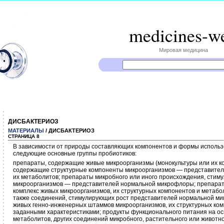
medicines-w
Мировая медицина
ДИСБАКТЕРИОЗ
МАТЕРИАЛЫ
/ ДИСБАКТЕРИОЗ
СТРАНИЦА 8
В зависимости от природы составляющих компонентов и формы использ
следующие основные группы пробиотиков:
препараты, содержащие живые микроорганизмы (монокультуры или их к
содержащие структурные компоненты микроорганизмов — представите
их метаболитов; препараты микробного или иного происхождения, стим
микроорганизмов — представителей нормальной микрофлоры; препара
комплекс живых микроорганизмов, их структурных компонентов и метабол
также соединений, стимулирующих рост представителей нормальной ми
живых генно-инженерных штаммов микроорганизмов, их структурных ком
заданными характеристиками; продукты функционального питания на ос
метаболитов, других соединений микробного, растительного или животн